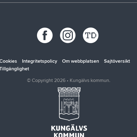
Återvinningscentraler
Synpunkt, fråga eller klagomål
Bokab
Öppettider
Förbo
Kungälvsbostäder
Kungälv Energi
SOLTAK AB
Cookies
Integritetspolicy
Om webbplatsen
Sajtöversikt
Tillgänglighet
© Copyright 2026 • Kungälvs kommun.