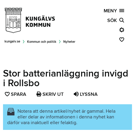
MENY
SÖK
kungalv.se
Kommun och politik
Nyheter
Stor batterianläggning invigd
i Rollsbo
SPARA
SPARA
SKRIV UT
LYSSNA
SIDAN
SOM
Notera att denna artikel/nyhet är gammal. Hela
eller delar av informationen i denna nyhet kan
FAVORIT
därför vara inaktuell eller felaktig.