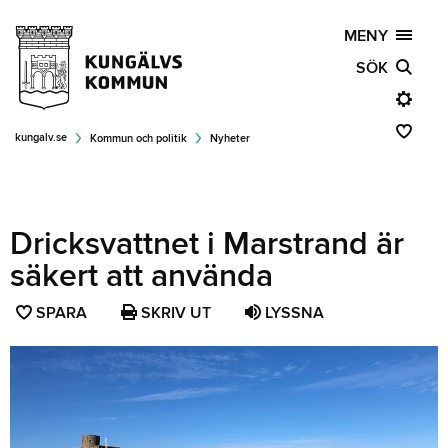
MENY
SÖK
kungalv.se
Kommun och politik
Nyheter
Dricksvattnet i Marstrand är
säkert att använda
SPARA
SPARA
SKRIV UT
LYSSNA
SIDAN
SOM
FAVORIT