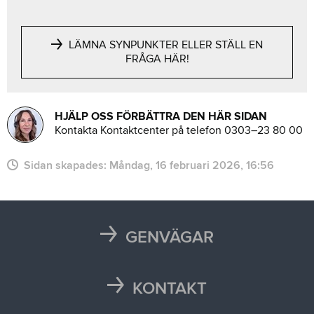
LÄMNA SYNPUNKTER ELLER STÄLL EN
FRÅGA HÄR!
HJÄLP OSS FÖRBÄTTRA DEN HÄR SIDAN
Kontakta Kontaktcenter på telefon 0303–23 80 00
Sidan skapades:
måndag, 16 februari 2026, 16:56
GENVÄGAR
Karta
Läsårstider
KONTAKT
Maten i skolan
Kontakta oss