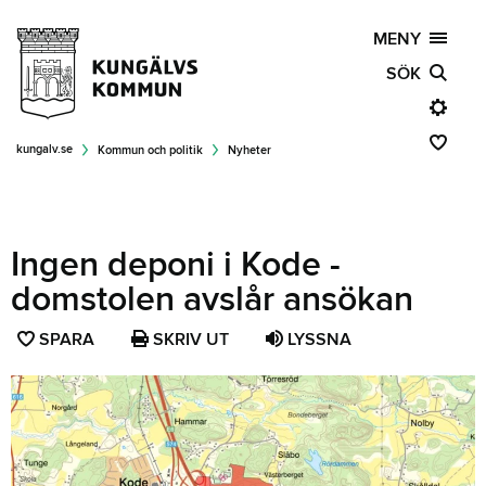
MENY
SÖK
kungalv.se
Kommun och politik
Nyheter
Ingen deponi i Kode -
domstolen avslår ansökan
SPARA
SPARA
SKRIV UT
LYSSNA
SIDAN
SOM
FAVORIT