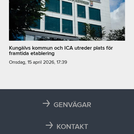
Kungälvs kommun och ICA utreder plats för
framtida etablering
onsdag, 15 april 2026, 17:39
GENVÄGAR
Karta
Läsårstider
KONTAKT