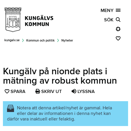
MENY
SÖK
kungalv.se
Kommun och politik
Nyheter
Kungälv på nionde plats i
mätning av robust kommun
SPARA
SPARA
SKRIV UT
LYSSNA
SIDAN
SOM
Notera att denna artikel/nyhet är gammal. Hela
eller delar av informationen i denna nyhet kan
FAVORIT
därför vara inaktuell eller felaktig.