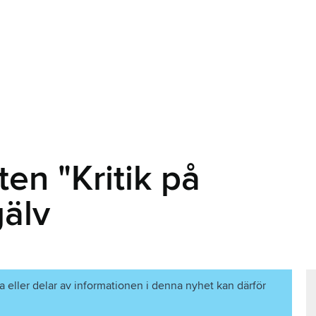
en "Kritik på
gälv
a eller delar av informationen i denna nyhet kan därför