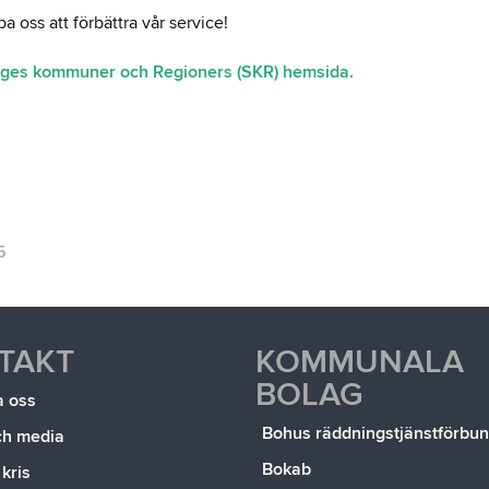
 oss att förbättra vår service!
riges kommuner och Regioners (SKR) hemsida.
5
TAKT
KOMMUNALA
BOLAG
a oss
Bohus räddningstjänstförbu
ch media
Bokab
 kris