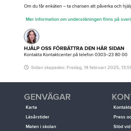
Om du får enkäten – ta chansen att påverka och hjälpa
Mer information om undersökningen finns på sve
HJÄLP OSS FÖRBÄTTRA DEN HÄR SIDAN
Kontakta Kontaktcenter på telefon 0303–23 80 00
Sidan skapades:
fredag, 14 februari 2025, 13:5
GENVÄGAR
KON
Karta
Kontakt
Läsårstider
Press o
Maten i skolan
Stöd vid