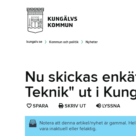
kungalv.se
Kommun och politik
Nyheter
Nu skickas enkät
Teknik" ut i Kun
SPARA
SPARA
SKRIV UT
LYSSNA
SIDAN
SOM
Notera att denna artikel/nyhet är gammal. Hel
vara inaktuell eller felaktig.
FAVORIT