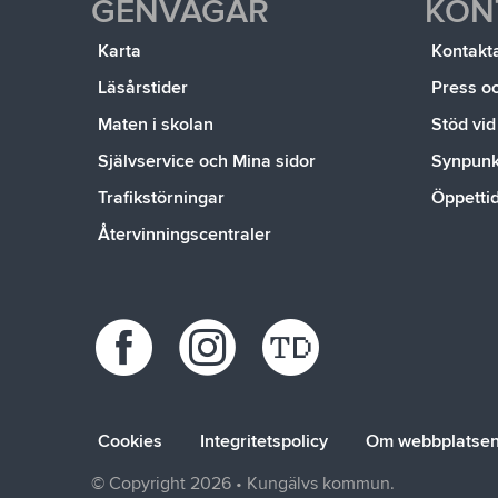
GENVÄGAR
KON
Karta
Kontakt
Läsårstider
Press o
Maten i skolan
Stöd vid
Självservice och Mina sidor
Synpunkt
Trafikstörningar
Öppetti
Återvinningscentraler
Cookies
Integritetspolicy
Om webbplatse
© Copyright 2026 • Kungälvs kommun.