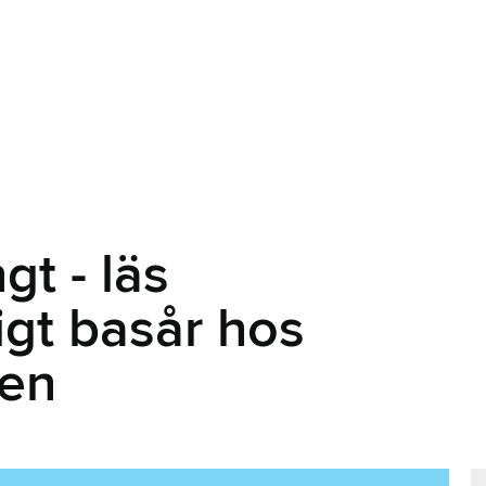
gt - läs
igt basår hos
gen