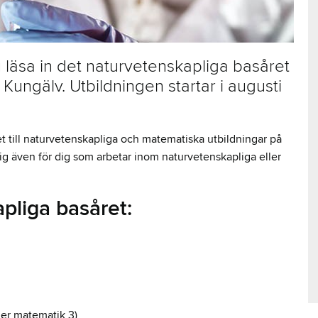
u läsa in det naturvetenskapliga basåret
Kungälv. Utbildningen startar i augusti
et till naturvetenskapliga och matematiska utbildningar på
sig även för dig som arbetar inom naturvetenskapliga eller
apliga basåret:
aner matematik 3)