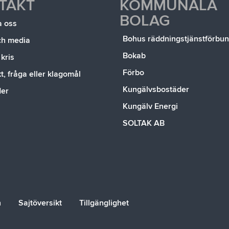
TAKT
KOMMUNALA
BOLAG
a oss
Bohus räddningstjänstförbu
ch media
Bokab
 kris
Förbo
, fråga eller klagomål
Kungälvsbostäder
der
Kungälv Energi
SOLTAK AB
n
Sajtöversikt
Tillgänglighet