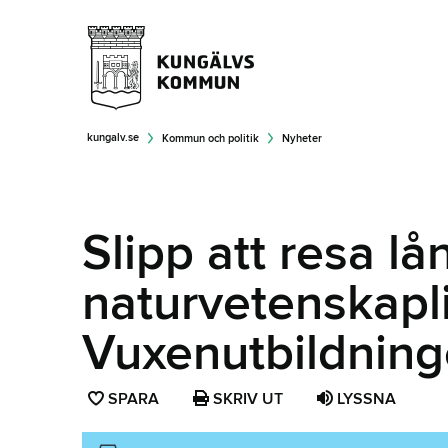
kungalv.se
Kommun och politik
Nyheter
Slipp att resa lån
naturvetenskapl
Vuxenutbildnin
SPARA
SPARA
SKRIV UT
LYSSNA
SIDAN