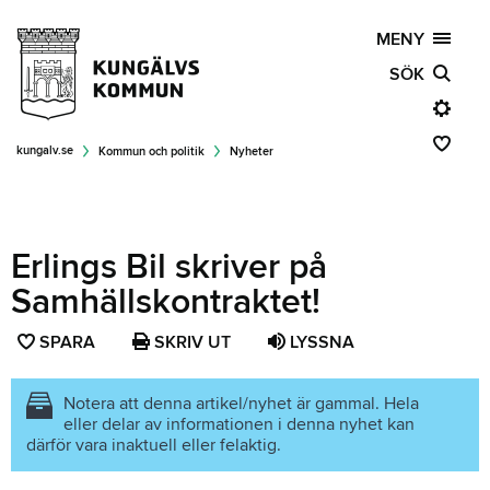
MENY
SÖK
kungalv.se
Kommun och politik
Nyheter
Erlings Bil skriver på
Samhällskontraktet!
SPARA
SPARA
SKRIV UT
LYSSNA
SIDAN
SOM
Notera att denna artikel/nyhet är gammal. Hela
eller delar av informationen i denna nyhet kan
FAVORIT
därför vara inaktuell eller felaktig.