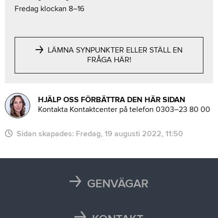
Fredag klockan 8–16
LÄMNA SYNPUNKTER ELLER STÄLL EN
FRÅGA HÄR!
HJÄLP OSS FÖRBÄTTRA DEN HÄR SIDAN
Kontakta Kontaktcenter på telefon 0303–23 80 00
Sidan skapades:
fredag, 19 augusti 2022, 11:50
GENVÄGAR
Karta
Läsårstider