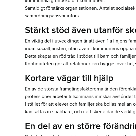
kommunala grundskolor i kommunen.
Samtidigt förstärks organisationen. Antalet socialse
samordningsansvar införs.
Stärkt stöd även utanför sk
En viktig del i utvecklingen är att även 1:a linjens fa
inom socialtjänsten, utan även i kommunens öppna v
Detta skapar en röd tråd i stödet till barn och familje
Kontinuiteten gör att relationer kan byggas över tid, vi
Kortare vägar till hjälp
En av de största framgångsfaktorerna är den förenkla
professioner arbetar tillsammans minskar avståndet ti
I stället för att elever och familjer ska bollas mellan
kan sättas in snabbare, och i ett skede där de verklig
En del av en större förändr