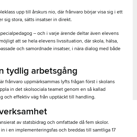
leklass upp till årskurs nio, där frånvaro börjar visa sig i ett
r sig stora, sätts insatser in direkt.
 specialpedagog – och i varje ärende deltar även elevens
ligt att se hela elevens livssituation, där skola, hälsa,
npassade och samordnade insatser, i nära dialog med både
en tydlig arbetsgång
När frånvaro uppmärksammas lyfts frågan först i skolans
oppla in det skolsociala teamet genom en så kallad
 och effektiv väg från upptäckt till handling.
t verksamhet
nsierat av statsbidrag och omfattade då fem skolor.
r in i en implementeringsfas och breddas till samtliga 17