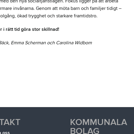
 med den nya socialtjänstlagen. Fokus ligger på att arbeta
rmare invånarna. Genom att möta barn och familjer tidigt –
olgång, ökad trygghet och starkare framtidstro.
 rätt tid göra stor skillnad!
in Bäck, Emma Scherman och Carolina Widbom
TAKT
KOMMUNALA
BOLAG
a oss