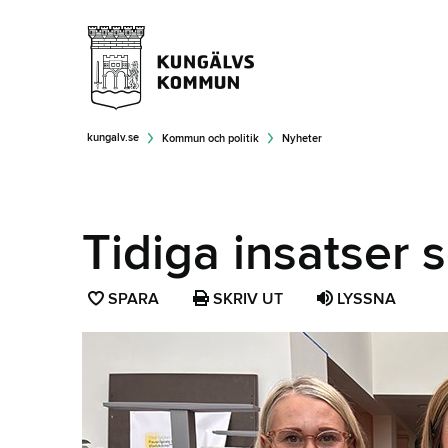
kungalv.se
Kommun och politik
Nyheter
Tidiga insatser 
SPARA
SPARA
SKRIV UT
LYSSNA
SIDAN
SOM
FAVORIT