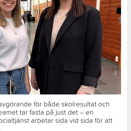
 avgörande för både skolresultat och
amet tar fasta på just det – en
altjänst arbetar sida vid sida för att
.