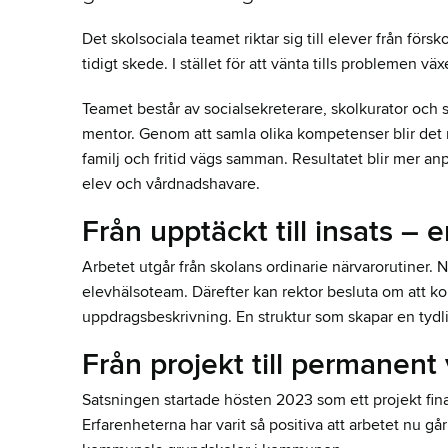
Det skolsociala teamet riktar sig till elever från försko
tidigt skede. I stället för att vänta tills problemen växe
Teamet består av socialsekreterare, skolkurator och
mentor. Genom att samla olika kompetenser blir det möj
familj och fritid vägs samman. Resultatet blir mer a
elev och vårdnadshavare.
Från upptäckt till insats – 
Arbetet utgår från skolans ordinarie närvarorutiner. 
elevhälsoteam. Därefter kan rektor besluta om att k
uppdragsbeskrivning. En struktur som skapar en tydlig
Från projekt till permanen
Satsningen startade hösten 2023 som ett projekt fina
Erfarenheterna har varit så positiva att arbetet nu gå