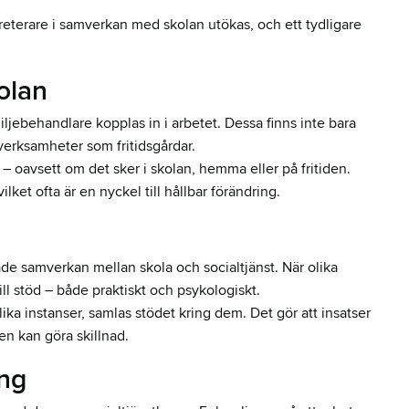
kreterare i samverkan med skolan utökas, och ett tydligare
olan
miljebehandlare kopplas in i arbetet. Dessa finns inte bara
erksamheter som fritidsgårdar.
r – oavsett om det sker i skolan, hemma eller på fritiden.
lket ofta är en nyckel till hållbar förändring.
de samverkan mellan skola och socialtjänst. När olika
ll stöd – både praktiskt och psykologiskt.
 olika instanser, samlas stödet kring dem. Det gör att insatser
en kan göra skillnad.
ing