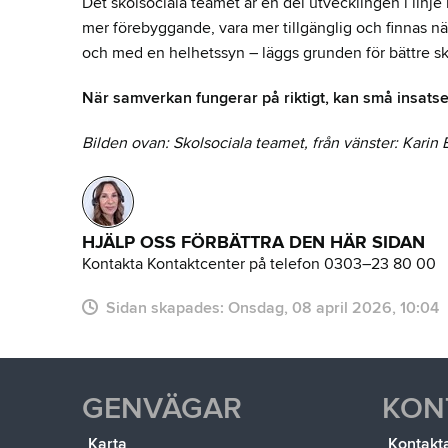
Det skolsociala teamet är en del utvecklingen i linje
mer förebyggande, vara mer tillgänglig och finnas nä
och med en helhetssyn – läggs grunden för bättre sk
När samverkan fungerar på riktigt, kan små insatser i
Bilden ovan: Skolsociala teamet, från vänster: Kar
HJÄLP OSS FÖRBÄTTRA DEN HÄR SIDAN
Kontakta Kontaktcenter på telefon 0303–23 80 00
Sidan skapades:
onsdag, 08 april 2026, 10:04
GENVÄGAR
KON
Karta
Kontakt