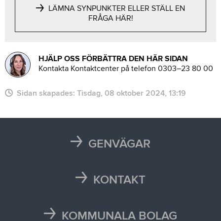
LÄMNA SYNPUNKTER ELLER STÄLL EN
FRÅGA HÄR!
HJÄLP OSS FÖRBÄTTRA DEN HÄR SIDAN
Kontakta Kontaktcenter på telefon 0303–23 80 00
Sidan skapades:
tisdag, 08 oktober 2024, 13:19
GENVÄGAR
Karta
Läsårstider
KONTAKT
Maten i skolan
Kontakta oss
Självservice och Mina sidor
Press och media
KOMMUNALA BOLAG