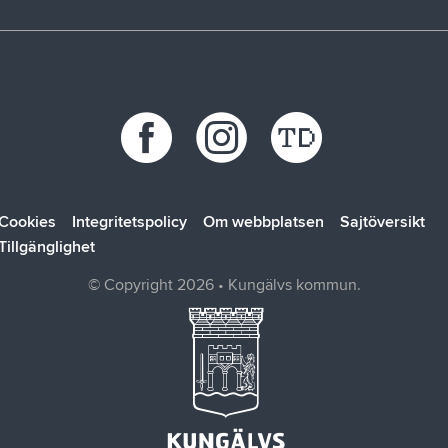
Trafikstörningar
Stöd vid kris
Bohus räddningstjänstförbund
Återvinningscentraler
Synpunkt, fråga eller klagomål
Bokab
Öppettider
Förbo
Kungälvsbostäder
Kungälv Energi
SOLTAK AB
Cookies
Integritetspolicy
Om webbplatsen
Sajtöversikt
Tillgänglighet
© Copyright 2026 • Kungälvs kommun.