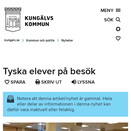
MENY
SÖK
kungalv.se
Kommun och politik
Nyheter
Tyska elever på besök
SPARA
SPARA
SKRIV UT
LYSSNA
SIDAN
SOM
Notera att denna artikel/nyhet är gammal. Hela
eller delar av informationen i denna nyhet kan
FAVORIT
därför vara inaktuell eller felaktig.