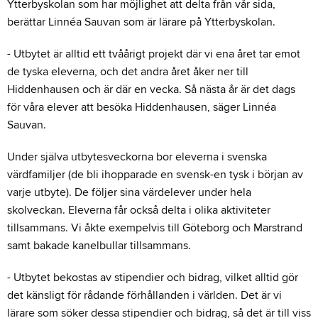
Ytterbyskolan som har möjlighet att delta från vår sida,
berättar Linnéa Sauvan som är lärare på Ytterbyskolan.
- Utbytet är alltid ett tvåårigt projekt där vi ena året tar emot
de tyska eleverna, och det andra året åker ner till
Hiddenhausen och är där en vecka. Så nästa år är det dags
för våra elever att besöka Hiddenhausen, säger Linnéa
Sauvan.
Under själva utbytesveckorna bor eleverna i svenska
värdfamiljer (de bli ihopparade en svensk-en tysk i början av
varje utbyte). De följer sina värdelever under hela
skolveckan. Eleverna får också delta i olika aktiviteter
tillsammans. Vi åkte exempelvis till Göteborg och Marstrand
samt bakade kanelbullar tillsammans.
- Utbytet bekostas av stipendier och bidrag, vilket alltid gör
det känsligt för rådande förhållanden i världen. Det är vi
lärare som söker dessa stipendier och bidrag, så det är till viss