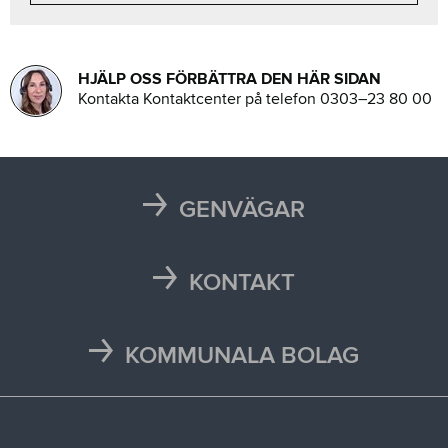
HJÄLP OSS FÖRBÄTTRA DEN HÄR SIDAN
Kontakta Kontaktcenter på telefon 0303–23 80 00
GENVÄGAR
Karta
Läsårstider
KONTAKT
Maten i skolan
Kontakta oss
Självservice och Mina sidor
Press och media
KOMMUNALA BOLAG
Trafikstörningar
Stöd vid kris
Bohus räddningstjänstförbund
Återvinningscentraler
Synpunkt, fråga eller klagomål
Bokab
Öppettider