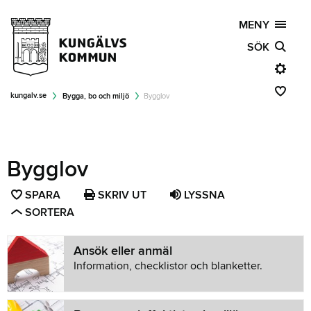
MENY
SÖK
kungalv.se
Bygga, bo och miljö
Bygglov
Bygglov
SPARA
SPARA
SKRIV UT
LYSSNA
SORTERA
SIDAN
SOM
FAVORIT
Ansök eller anmäl
Information, checklistor och blanketter.