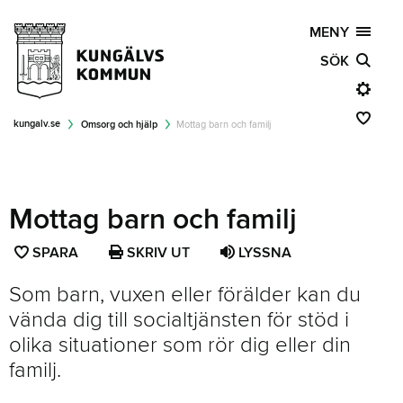
MENY
SÖK
kungalv.se
Omsorg och hjälp
Mottag barn och familj
Mottag barn och familj
SPARA
SPARA
SKRIV UT
LYSSNA
SIDAN
Som barn, vuxen eller förälder kan du
SOM
vända dig till socialtjänsten för stöd i
FAVORIT
olika situationer som rör dig eller din
familj.