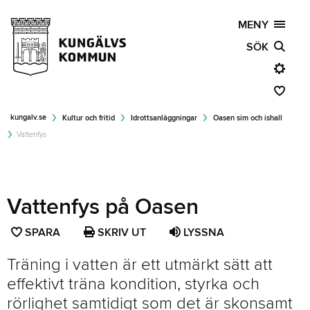
MENY
SÖK
kungalv.se
Kultur och fritid
Idrottsanläggningar
Oasen sim och ishall
Vattenfys
Vattenfys på Oasen
SPARA
SPARA
SKRIV UT
LYSSNA
SIDAN
Träning i vatten är ett utmärkt sätt att
SOM
effektivt träna kondition, styrka och
FAVORIT
rörlighet samtidigt som det är skonsamt