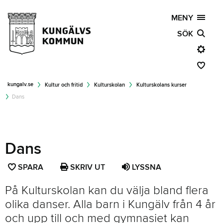
MENY
SÖK
kungalv.se
Kultur och fritid
Kulturskolan
Kulturskolans kurser
Dans
Dans
SPARA
SPARA
SKRIV UT
LYSSNA
SIDAN
På Kulturskolan kan du välja bland flera
SOM
olika danser. Alla barn i Kungälv från 4 år
FAVORIT
och upp till och med gymnasiet kan