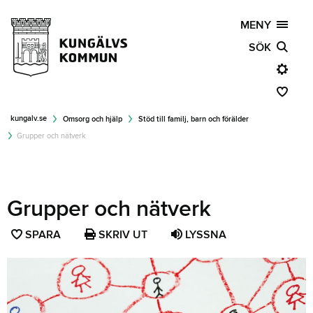
MENY
SÖK
kungalv.se
Omsorg och hjälp
Stöd till familj, barn och förälder
Grupper och nätverk
Grupper och nätverk
SPARA
SPARA
SKRIV UT
LYSSNA
SIDAN
SOM
FAVORIT