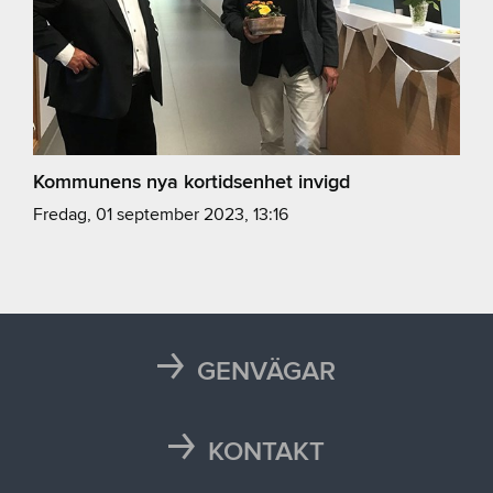
Kommunens nya kortidsenhet invigd
fredag, 01 september 2023, 13:16
GENVÄGAR
Karta
Läsårstider
KONTAKT
Maten i skolan
Kontakta oss