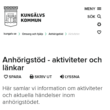
MENY
SÖK
kungalv.se
Omsorg och hjälp
Anhörigstöd
Aktiviteter
Anhörigstöd - aktiviteter och
länkar
SPARA
SPARA
SKRIV UT
LYSSNA
SIDAN
Här samlar vi information om aktiviteter
SOM
och aktuella händelser inom
FAVORIT
anhörigstödet.