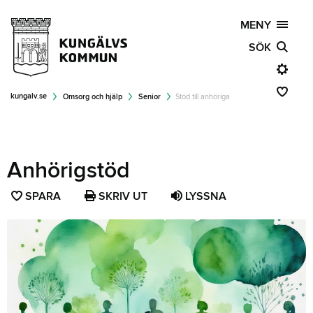
MENY
SÖK
kungalv.se
Omsorg och hjälp
Senior
Stöd till anhöriga
Anhörigstöd
SPARA
SPARA
SKRIV UT
LYSSNA
SIDAN
SOM
FAVORIT