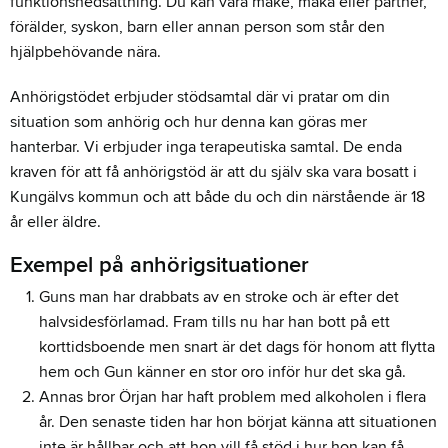
funktionsnedsättning. Du kan vara make, maka eller partner,
förälder, syskon, barn eller annan person som står den
hjälpbehövande nära.
Anhörigstödet erbjuder stödsamtal där vi pratar om din
situation som anhörig och hur denna kan göras mer
hanterbar. Vi erbjuder inga terapeutiska samtal. De enda
kraven för att få anhörigstöd är att du själv ska vara bosatt i
Kungälvs kommun och att både du och din närstående är 18
år eller äldre.
Exempel på anhörigsituationer
Guns man har drabbats av en stroke och är efter det
halvsidesförlamad. Fram tills nu har han bott på ett
korttidsboende men snart är det dags för honom att flytta
hem och Gun känner en stor oro inför hur det ska gå.
Annas bror Örjan har haft problem med alkoholen i flera
år. Den senaste tiden har hon börjat känna att situationen
inte är hållbar och att hon vill få stöd i hur hon kan få