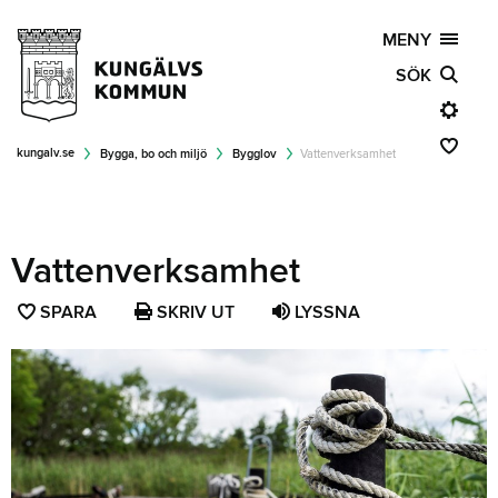
MENY
SÖK
kungalv.se
Bygga, bo och miljö
Bygglov
Vattenverksamhet
Vattenverksamhet
SPARA
SPARA
SKRIV UT
LYSSNA
SIDAN
SOM
FAVORIT