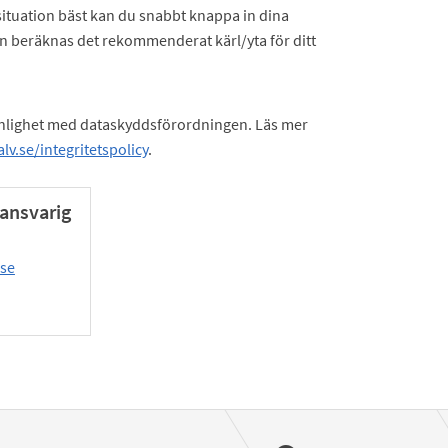
 situation bäst kan du snabbt knappa in dina
 in beräknas det rekommenderat kärl/yta för ditt
nlighet med dataskyddsförordningen. Läs mer
v.se/integritetspolicy
.
ansvarig
se