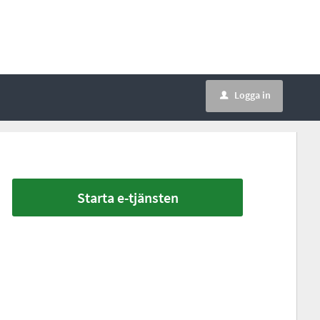
Logga in
u
Starta e-tjänsten