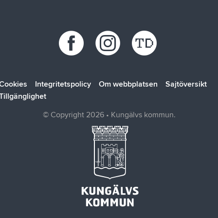
Bokab
Öppettider
Förbo
Kungälvsbostäder
Kungälv Energi
SOLTAK AB
Cookies
Integritetspolicy
Om webbplatsen
Sajtöversikt
Tillgänglighet
© Copyright 2026 • Kungälvs kommun.