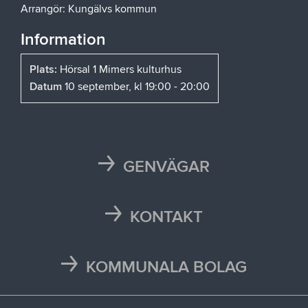
Arrangör: Kungälvs kommun
Information
Plats:
Hörsal 1 Mimers kulturhus
Datum
10 september, kl 19:00 - 20:00
GENVÄGAR
Karta
Läsårstider
KONTAKT
Maten i skolan
Kontakta oss
Självservice och Mina sidor
Press och media
KOMMUNALA BOLAG
Trafikstörningar
Stöd vid kris
Bohus räddningstjänstförbund
Återvinningscentraler
Synpunkt, fråga eller klagomål