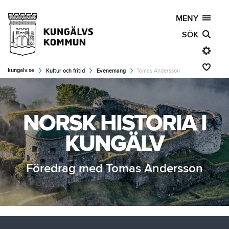
MENY
SÖK
kungalv.se
Kultur och fritid
Evenemang
Tomas Andersson
NORSK HISTORIA I
KUNGÄLV
Föredrag med Tomas Andersson