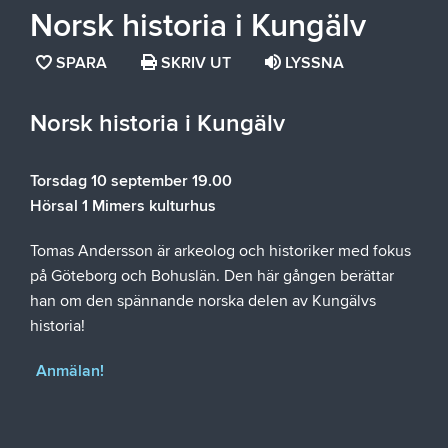
Norsk historia i Kungälv
SPARA
SPARA
SKRIV UT
LYSSNA
SIDAN
SOM
Norsk historia i Kungälv
FAVORIT
Torsdag 10 september 19.00
Hörsal 1 Mimers kulturhus
Tomas Andersson är arkeolog och historiker med fokus
på Göteborg och Bohuslän. Den här gången berättar
han om den spännande norska delen av Kungälvs
historia!
Anmälan!