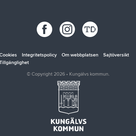
Återvinningscentraler
Synpunkt, fråga eller klagomål
Bokab
Öppettider
Förbo
Kungälvsbostäder
Kungälv Energi
SOLTAK AB
Cookies
Integritetspolicy
Om webbplatsen
Sajtöversikt
Tillgänglighet
© Copyright 2026 • Kungälvs kommun.