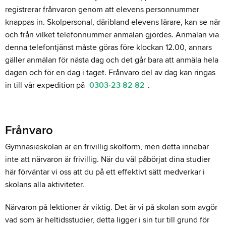
registrerar frånvaron genom att elevens personnummer
knappas in. Skolpersonal,
däribland elevens lärare
, kan se när
och från vilket telefonnummer anmälan gjordes. Anmälan via
denna telefontjänst måste göras före klockan 12.00, annars
gäller anmälan för nästa dag och det går bara att anmäla hela
dagen och för en dag i taget. Frånvaro del av dag kan ringas
in till vår expedition på
0303-23 82 82
.
Frånvaro
Gymnasieskolan är en frivillig skolform, men detta innebär
inte att närvaron är frivillig. När du väl påbörjat dina studier
här förväntar vi oss att du på ett effektivt sätt medverkar i
skolans alla aktiviteter.
Närvaron på lektioner är viktig. Det är vi på skolan som avgör
vad som är heltidsstudier, detta ligger i sin tur till grund för