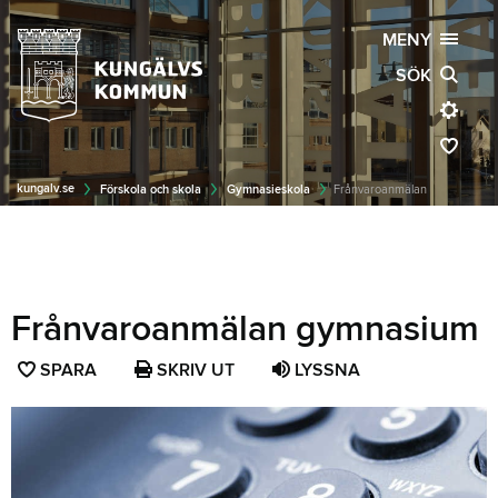
MENY
SÖK
kungalv.se
Förskola och skola
Gymnasieskola
Frånvaroanmälan
Frånvaroanmälan gymnasium
SPARA
SPARA
SKRIV UT
LYSSNA
SIDAN
SOM
FAVORIT