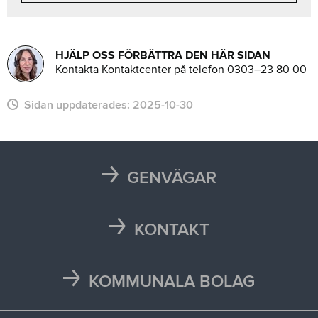
HJÄLP OSS FÖRBÄTTRA DEN HÄR SIDAN
Kontakta Kontaktcenter på telefon 0303–23 80 00
Sidan uppdaterades:
2025-10-30
GENVÄGAR
Karta
Läsårstider
KONTAKT
Maten i skolan
Kontakta oss
Självservice och Mina sidor
Press och media
KOMMUNALA BOLAG
Trafikstörningar
Stöd vid kris
Bohus räddningstjänstförbund