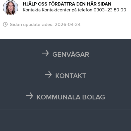
HJÄLP OSS FÖRBÄTTRA DEN HÄR SIDAN
Kontakta Kontaktcenter på telefon 0303–23 80 00
Sidan uppdaterades:
2026-04-24
GENVÄGAR
Karta
Läsårstider
KONTAKT
Maten i skolan
Kontakta oss
Självservice och Mina sidor
Press och media
KOMMUNALA BOLAG
Trafikstörningar
Stöd vid kris
Bohus räddningstjänstförbund
Återvinningscentraler
Synpunkt, fråga eller klagomål
Bokab
Öppettider
Förbo