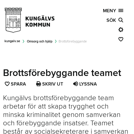
MENY
SÖK
kungalv.se
Omsorg och hjälp
Brottsförebyggande
Brottsförebyggande teamet
SPARA
SPARA
SKRIV UT
LYSSNA
SIDAN
Kungälvs brottsförebyggande team
SOM
arbetar för att skapa trygghet och
FAVORIT
minska kriminalitet genom samverkan
och förebyggande insatser. Teamet
består av socialsekreterare i samverkan