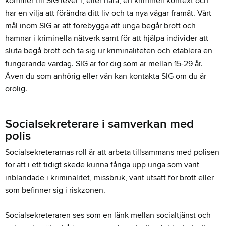
kommer till SIG lever i, eller nära, en kriminell kontext och
har en vilja att förändra ditt liv och ta nya vägar framåt. Vårt
mål inom SIG är att förebygga att unga begår brott och
hamnar i kriminella nätverk samt för att hjälpa individer att
sluta begå brott och ta sig ur kriminaliteten och etablera en
fungerande vardag. SIG är för dig som är mellan 15-29 år.
Även du som anhörig eller vän kan kontakta SIG om du är
orolig.
Socialsekreterare i samverkan med
polis
Socialsekreterarnas roll är att arbeta tillsammans med polisen
för att i ett tidigt skede kunna fånga upp unga som varit
inblandade i kriminalitet, missbruk, varit utsatt för brott eller
som befinner sig i riskzonen.
Socialsekreteraren ses som en länk mellan socialtjänst och