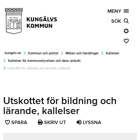
MENY
SÖK
kungalv.se
Kommun och politik
Möten och handlingar
Kallelser
Kallelser för kommunstyrelsen och dess utskott
Utskottet för bildning och lärande, kallelser
Utskottet för bildning och
lärande, kallelser
SPARA
SPARA
SKRIV UT
LYSSNA
SIDAN
SOM