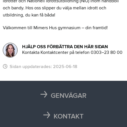
idrotter och Nationell idrottsutbildning (NIU) inom handboll
och bandy. Hos oss slipper du välja mellan idrott och
utbildning, du kan få båda!
Välkommen till Mimers Hus gymnasium – din framtid!
HJÄLP OSS FÖRBÄTTRA DEN HÄR SIDAN
Kontakta Kontaktcenter på telefon 0303–23 80 00
Sidan uppdaterades:
2025-06-18
GENVÄGAR
Karta
Läsårstider
KONTAKT
Maten i skolan
Kontakta oss