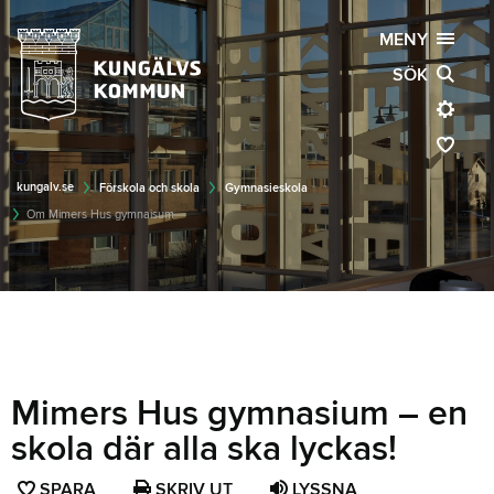
MENY
SÖK
kungalv.se
Förskola och skola
Gymnasieskola
Om Mimers Hus gymnaisum
Mimers Hus gymnasium – en
skola där alla ska lyckas!
SPARA
SPARA
SKRIV UT
LYSSNA