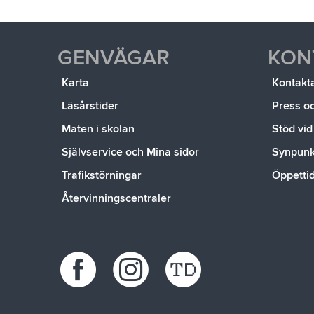
GENVÄGAR
KON
Karta
Kontakt
Läsårstider
Press o
Maten i skolan
Stöd vid
Självservice och Mina sidor
Synpunkt
Trafikstörningar
Öppetti
Återvinningscentraler