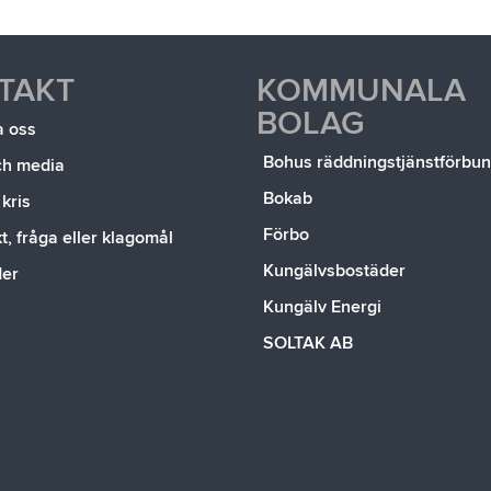
TAKT
KOMMUNALA
BOLAG
a oss
Bohus räddningstjänstförbu
ch media
Bokab
 kris
Förbo
, fråga eller klagomål
Kungälvsbostäder
der
Kungälv Energi
SOLTAK AB