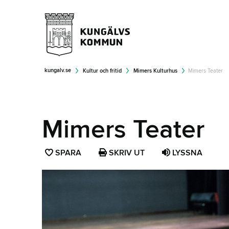
kungalv.se
Kultur och fritid
Mimers Kulturhus
Mimers Teater
Mimers Teater
SPARA
SPARA
SKRIV UT
LYSSNA
SIDAN
SOM
FAVORIT