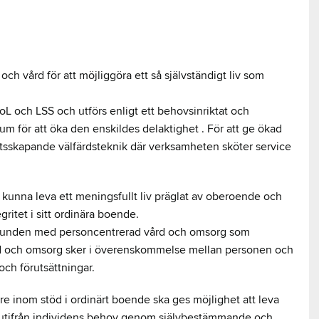
h vård för att möjliggöra ett så självständigt liv som
 och LSS och utförs enligt ett behovsinriktat och
um för att öka den enskildes delaktighet . För att ge ökad
tsskapande välfärdsteknik där verksamheten sköter service
 kunna leva ett meningsfullt liv präglat av oberoende och
itet i sitt ordinära boende.
grunden med personcentrerad vård och omsorg som
 vård och omsorg sker i överenskommelse mellan personen och
ch förutsättningar.
re inom stöd i ordinärt boende ska ges möjlighet att leva
gt, utifrån individens behov genom självbestämmande och