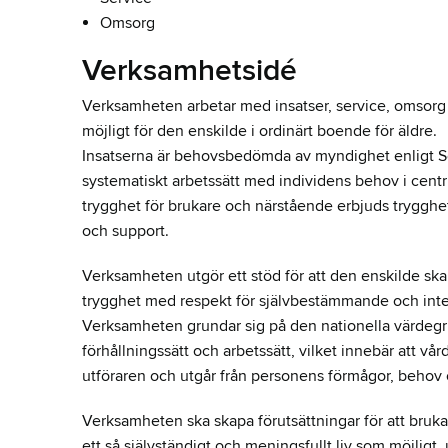
Omsorg
Verksamhetsidé
Verksamheten arbetar med insatser, service, omsorg oc
möjligt för den enskilde i ordinärt boende för äldre.
Insatserna är behovsbedömda av myndighet enligt SoL
systematiskt arbetssätt med individens behov i centr
trygghet för brukare och närstående erbjuds trygghe
och support.
Verksamheten utgör ett stöd för att den enskilde ska
trygghet med respekt för självbestämmande och integr
Verksamheten grundar sig på den nationella värde
förhållningssätt och arbetssätt, vilket innebär att
utföraren och utgår från personens förmågor, behov o
Verksamheten ska skapa förutsättningar för att bruka
ett så självständigt och meningsfullt liv som möjli