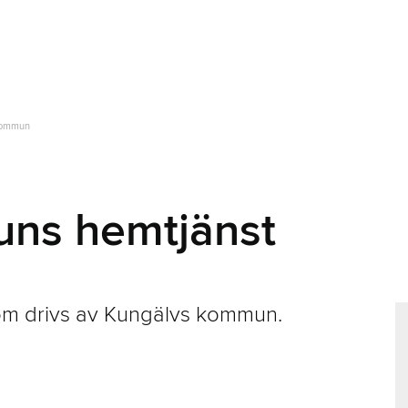
kommun
ns hemtjänst
om drivs av Kungälvs kommun.