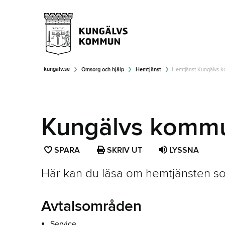
kungalv.se
Omsorg och hjälp
Hemtjänst
Hemtjänst Kungälvs 
Kungälvs kommu
SPARA
SPARA
SKRIV UT
LYSSNA
SIDAN
Här kan du läsa om hemtjänsten s
SOM
FAVORIT
Avtalsområden
Service