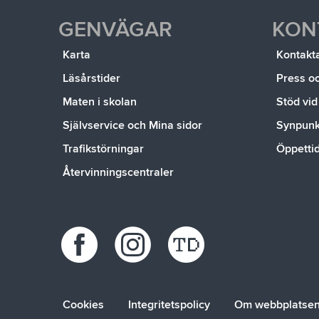
GENVÄGAR
KON
Karta
Kontakt
Läsårstider
Press o
Maten i skolan
Stöd vid
Självservice och Mina sidor
Synpunkt
Trafikstörningar
Öppetti
Återvinningscentraler
Cookies
Integritetspolicy
Om webbplatse