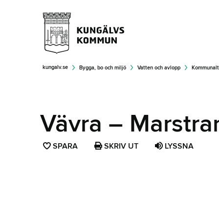
kungalv.se
Bygga, bo och miljö
Vatten och avlopp
Kommunalt 
Vävra – Marstra
SPARA
SPARA
SKRIV UT
LYSSNA
SIDAN
SOM
FAVORIT