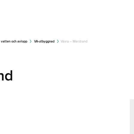
vatten och avlopp
VA-utbyggnad
Vävra – Marstrand
nd