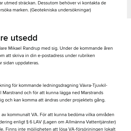
nar utmed sträckan. Dessutom behöver vi kontakta de
dersöka marken. (Geotekniska undersökningar)
are utsedd
edare Mikael Randrup med sig. Under de kommande åren
m att skriva in din e-postadress under rubriken
r sidan uppdateras.
räckning för kommande ledningsdragning Vävra-Tjuvkil-
ill Marstrand och för att kunna lägga ned Marstrands
lig och kan komma att ändras under projektets gång.
av kommunalt VA. För att kunna bedöma vilka områden
dering enligt § 6 LAV (Lagen om Allmänna Vattentjänster)
. Finns inte möjligheten att lösa VA-försörjningen lokalt