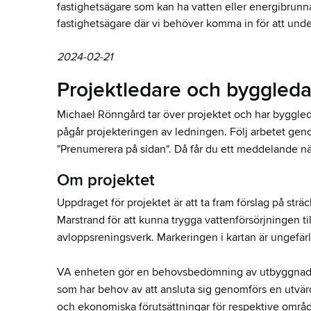
fastighetsägare som kan ha vatten eller energibrun
fastighetsägare där vi behöver komma in för att un
2024-02-21
Projektledare och byggled
Michael Rönngård tar över projektet och har byggl
pågår projekteringen av ledningen. Följ arbetet geno
"Prenumerera på sidan". Då får du ett meddelande nä
Om projektet
Uppdraget för projektet är att ta fram förslag på st
Marstrand för att kunna trygga vattenförsörjningen t
avloppsreningsverk. Markeringen i kartan är ungefär
VA enheten gör en behovsbedömning av utbyggnad 
som har behov av att ansluta sig genomförs en utvär
och ekonomiska förutsättningar för respektive område