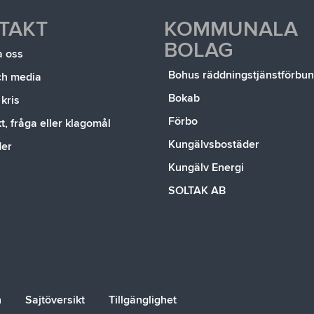
TAKT
KOMMUNALA
BOLAG
a oss
Bohus räddningstjänstförbu
ch media
Bokab
 kris
Förbo
, fråga eller klagomål
Kungälvsbostäder
der
Kungälv Energi
SOLTAK AB
n
Sajtöversikt
Tillgänglighet