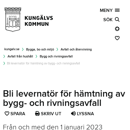
MENY
SÖK
kungalv.se
Bygga, bo och miljö
Avfall och återvinning
Avfall från hushåll
Bygg och rivningsavfall
Bli levernatör för hämtning av bygg- och rivningsavfall
Bli levernatör för hämtning av
bygg- och rivningsavfall
SPARA
SPARA
SKRIV UT
LYSSNA
SIDAN
Från och med den 1 januari 2023
SOM