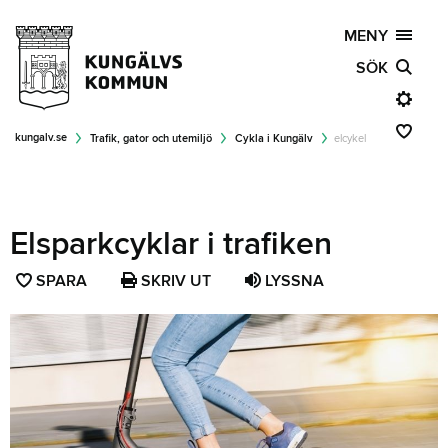
MENY
SÖK
kungalv.se
Trafik, gator och utemiljö
Cykla i Kungälv
elcykel
Elsparkcyklar i trafiken
SPARA
SPARA
SKRIV UT
LYSSNA
SIDAN
SOM
FAVORIT