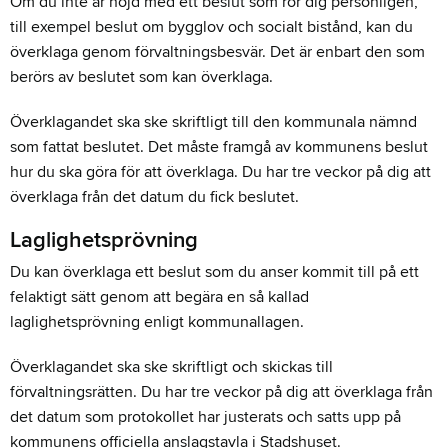
Om du inte är nöjd med ett beslut som rör dig personligen,
till exempel beslut om bygglov och socialt bistånd, kan du
överklaga genom förvaltningsbesvär. Det är enbart den som
berörs av beslutet som kan överklaga.
Överklagandet ska ske skriftligt till den kommunala nämnd
som fattat beslutet. Det måste framgå av kommunens beslut
hur du ska göra för att överklaga. Du har tre veckor på dig att
överklaga från det datum du fick beslutet.
Laglighetsprövning
Du kan överklaga ett beslut som du anser kommit till på ett
felaktigt sätt genom att begära en så kallad
laglighetsprövning enligt kommunallagen.
Överklagandet ska ske skriftligt och skickas till
förvaltningsrätten. Du har tre veckor på dig att överklaga från
det datum som protokollet har justerats och satts upp på
kommunens officiella anslagstavla i Stadshuset.