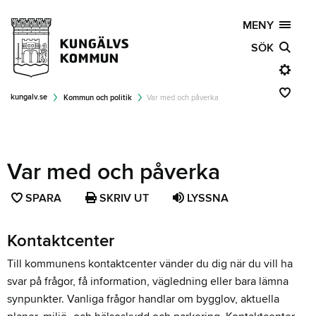
MENY
SÖK
kungalv.se
Kommun och politik
Var med och påverka
Var med och påverka
SPARA
SPARA
SKRIV UT
LYSSNA
SIDAN
SOM
Kontaktcenter
FAVORIT
Till kommunens kontaktcenter vänder du dig när du vill ha
svar på frågor, få information, vägledning eller bara lämna
synpunkter. Vanliga frågor handlar om bygglov, aktuella