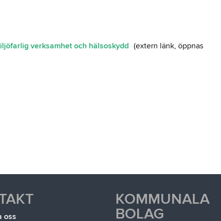
iljöfarlig verksamhet och hälsoskydd
(extern länk, öppnas
TAKT
KOMMUNALA
BOLAG
a oss