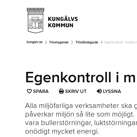
kungalv.se
Företagande
Tillståndsguide
Egenkontroll - mindre 
Egenkontroll i m
SPARA
SPARA
SKRIV UT
LYSSNA
SIDAN
Alla miljöfarliga verksamheter ska gö
SOM
påverkar miljön så lite som möjligt.
FAVORIT
vara bullerstörningar, luktstörning
onödigt mycket energi.