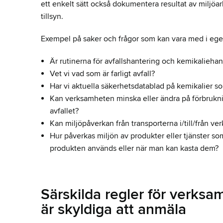
ett enkelt sätt också dokumentera resultat av miljöa
tillsyn.
Exempel på saker och frågor som kan vara med i ege
Är rutinerna för avfallshantering och kemikaliehant
Vet vi vad som är farligt avfall?
Har vi aktuella säkerhetsdatablad på kemikalier s
Kan verksamheten minska eller ändra på förbruknin
avfallet?
Kan miljöpåverkan från transporterna i/till/från ve
Hur påverkas miljön av produkter eller tjänster so
produkten används eller när man kan kasta dem?
Särskilda regler för verksa
är skyldiga att anmäla