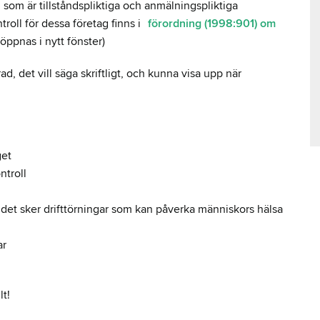
g som är tillståndspliktiga och anmälningspliktiga
oll för dessa företag finns i
förordning (1998:901) om
 öppnas i nytt fönster)
 det vill säga skriftligt, och kunna visa upp när
get
ntroll
när det sker drifttörningar som kan påverka människors hälsa
ar
lt!