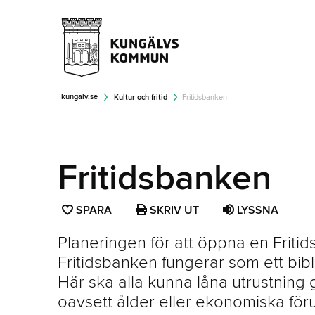
kungalv.se
Kultur och fritid
Fritidsbanken
Fritidsbanken
SPARA
SPARA
SKRIV UT
LYSSNA
SIDAN
Planeringen för att öppna en Fritids
SOM
Fritidsbanken fungerar som ett biblio
FAVORIT
Här ska alla kunna låna utrustning gr
oavsett ålder eller ekonomiska föru