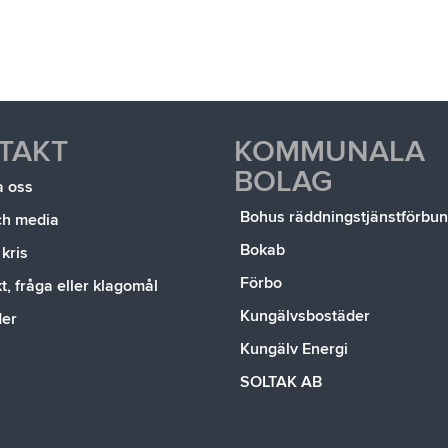
TAKT
KOMMUNALA
BOLAG
a oss
Bohus räddningstjänstförbu
ch media
Bokab
 kris
Förbo
, fråga eller klagomål
Kungälvsbostäder
der
Kungälv Energi
SOLTAK AB