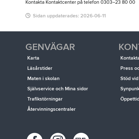
Kontakta Kontaktcenter på telefon 0303–23 80 00
Sidan uppdaterades:
2026-06-11
GENVÄGAR
KON
Karta
Kontakt
Läsårstider
Press o
Maten i skolan
Stöd vid
Självservice och Mina sidor
Synpunkt
Trafikstörningar
Öppetti
Återvinningscentraler