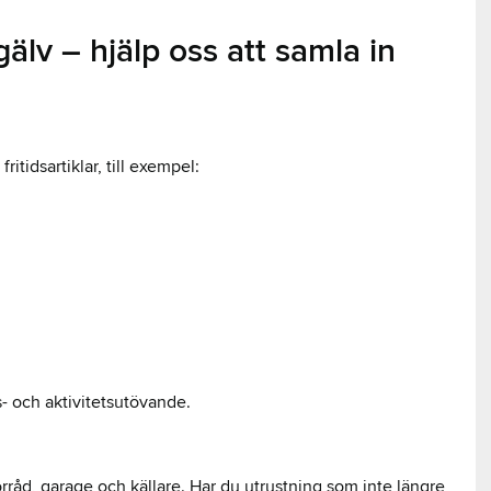
älv – hjälp oss att samla in
itidsartiklar, till exempel:
ds- och aktivitetsutövande.
örråd, garage och källare. Har du utrustning som inte längre