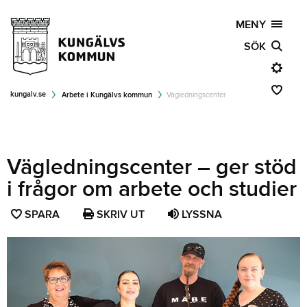
MENY
SÖK
kungalv.se
Arbete i Kungälvs kommun
Vägledningscenter
Vägledningscenter – ger stöd
i frågor om arbete och studier
SPARA
SPARA
SKRIV UT
LYSSNA
SIDAN
SOM
FAVORIT