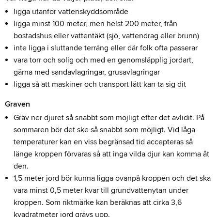
ligga utanför vattenskyddsområde
ligga minst 100 meter, men helst 200 meter, från
bostadshus eller vattentäkt (sjö, vattendrag eller brunn)
inte ligga i sluttande terräng eller där folk ofta passerar
vara torr och solig och med en genomsläpplig jordart,
gärna med sandavlagringar, grusavlagringar
ligga så att maskiner och transport lätt kan ta sig dit
Graven
Gräv ner djuret så snabbt som möjligt efter det avlidit. På
sommaren bör det ske så snabbt som möjligt. Vid låga
temperaturer kan en viss begränsad tid accepteras så
länge kroppen förvaras så att inga vilda djur kan komma åt
den.
1,5 meter jord bör kunna ligga ovanpå kroppen och det ska
vara minst 0,5 meter kvar till grundvattenytan under
kroppen. Som riktmärke kan beräknas att cirka 3,6
kvadratmeter jord grävs upp.