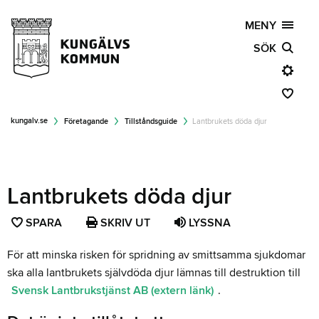
MENY
SÖK
kungalv.se
Företagande
Tillståndsguide
Lantbrukets döda djur
Lantbrukets döda djur
SPARA
SPARA
SKRIV UT
LYSSNA
SIDAN
För att minska risken för spridning av smittsamma sjukdomar
SOM
ska alla lantbrukets självdöda djur lämnas till destruktion till
FAVORIT
Svensk Lantbrukstjänst AB (extern länk)
.