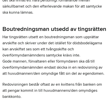
det ska finnas ett nära personligt förhållande mellan
särkullbarnet och den efterlevande makan för att samtycke
ska kunna lämnas.
Boutredningsman utsedd av tingsrätten
Har tingsrätten utsett en boutredningsman som upprättar
arvskifte och skriver under det istället för dödsbodelägarna
kan arvskiftet ses som ett tvångsskifte och
överförmyndarnämndens samtycke krävs inte.
Gode mannen, förvaltaren eller förmyndaren ska då till
överförmyndarnämnden endast skicka in en redovisning av
att huvudmannen/den omyndige fått sin del av egendomen.
Redovisningen består oftast av en kvittens från banken om
att pengar kommit in till huvudmannens/den omyndiges
bankkonto.