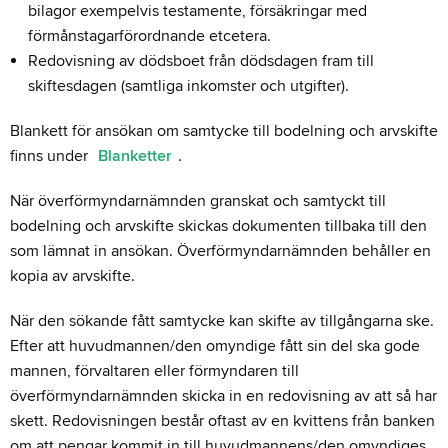
bilagor exempelvis testamente, försäkringar med
förmånstagarförordnande etcetera.
Redovisning av dödsboet från dödsdagen fram till
skiftesdagen (samtliga inkomster och utgifter).
Blankett för ansökan om samtycke till bodelning och arvskifte
finns under
Blanketter
.
När överförmyndarnämnden granskat och samtyckt till
bodelning och arvskifte skickas dokumenten tillbaka till den
som lämnat in ansökan. Överförmyndarnämnden behåller en
kopia av arvskifte.
När den sökande fått samtycke kan skifte av tillgångarna ske.
Efter att huvudmannen/den omyndige fått sin del ska gode
mannen, förvaltaren eller förmyndaren till
överförmyndarnämnden skicka in en redovisning av att så har
skett. Redovisningen består oftast av en kvittens från banken
om att pengar kommit in till huvudmannens/den omyndiges