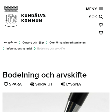
MENY
SÖK
kungalv.se
Omsorg och hjälp
Överförmyndarverksamheten
Informationsmaterial
Bodelning och arvskifte
Bodelning och arvskifte
SPARA
SPARA
SKRIV UT
LYSSNA
SIDAN
SOM
FAVORIT