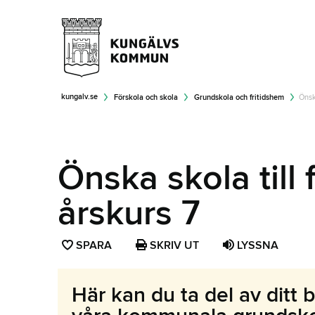
kungalv.se
Förskola och skola
Grundskola och fritidshem
Önsk
Önska skola till
årskurs 7
SPARA
SPARA
SKRIV UT
LYSSNA
SIDAN
SOM
Här kan du ta del av ditt b
FAVORIT