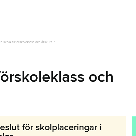
a skola till förskoleklass och årskurs 7
 förskoleklass och
eslut för skolplaceringar i