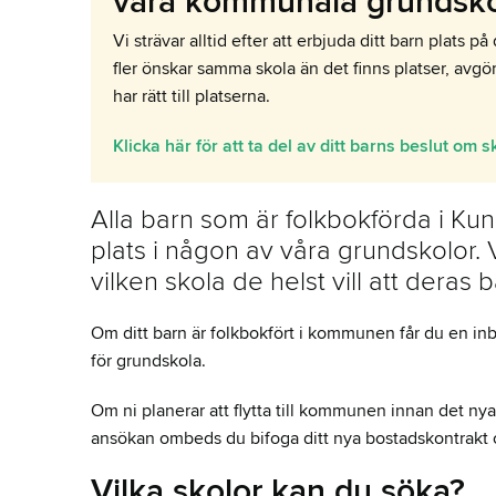
våra kommunala grundsko
Vi strävar alltid efter att erbjuda ditt barn plat
fler önskar samma skola än det finns platser, avg
har rätt till platserna.
Klicka här för att ta del av ditt barns beslut om s
Alla barn som är folkbokförda i Ku
plats i någon av våra grundskolor.
vilken skola de helst vill att deras b
Om ditt barn är folkbokfört i kommunen får du en inb
för grundskola.
Om ni planerar att flytta till kommunen innan det nya l
ansökan ombeds du bifoga ditt nya bostadskontrakt o
Vilka skolor kan du söka?