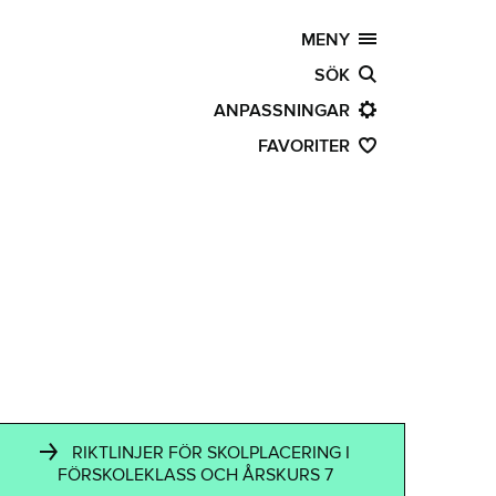
MENY
SÖK
ANPASSNINGAR
FAVORITER
RIKTLINJER FÖR SKOLPLACERING I
FÖRSKOLEKLASS OCH ÅRSKURS 7