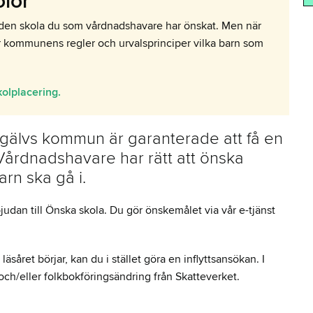
lor
s på den skola du som vårdnadshavare har önskat. Men när
ör kommunens regler och urvalsprinciper vilka barn som
kolplacering.
ngälvs kommun är garanterade att få en
 Vårdnadshavare har rätt att önska
arn ska gå i.
judan till Önska skola. Du gör önskemålet via vår e-tjänst
äsåret börjar, kan du i stället göra en inflyttsansökan. I
ch/eller folkbokföringsändring från Skatteverket.