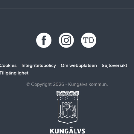
Trafikstörningar
Stöd vid kris
Bohus räddningstjänstförbund
Återvinningscentraler
Synpunkt, fråga eller klagomål
Bokab
Öppettider
Förbo
Kungälvsbostäder
Kungälv Energi
SOLTAK AB
Cookies
Integritetspolicy
Om webbplatsen
Sajtöversikt
Tillgänglighet
© Copyright 2026 • Kungälvs kommun.