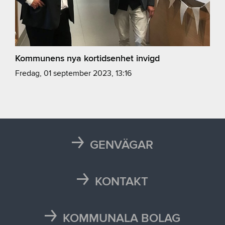
Kommunens nya kortidsenhet invigd
fredag, 01 september 2023, 13:16
GENVÄGAR
Karta
Läsårstider
KONTAKT
Maten i skolan
Kontakta oss
Självservice och Mina sidor
Press och media
KOMMUNALA BOLAG