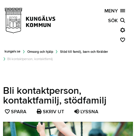
MENY
SÖK
kungalv.se
Omsorg och hjälp
Stöd till familj, barn och förälder
Bli kontaktperson, kontaktfamilj
Bli kontaktperson,
kontaktfamilj, stödfamilj
SPARA
SPARA
SKRIV UT
LYSSNA
SIDAN
SOM
FAVORIT