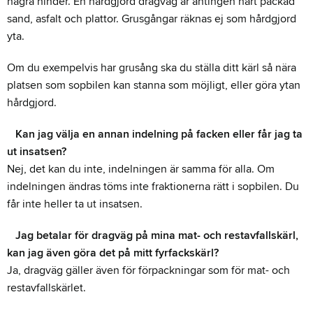
några hinder. En hårdgjord dragväg är antingen hårt packad
sand, asfalt och plattor. Grusgångar räknas ej som hårdgjord
yta.
Om du exempelvis har grusång ska du ställa ditt kärl så nära
platsen som sopbilen kan stanna som möjligt, eller göra ytan
hårdgjord.
Kan jag välja en annan indelning på facken eller får jag ta
ut insatsen?
Nej, det kan du inte, indelningen är samma för alla. Om
indelningen ändras töms inte fraktionerna rätt i sopbilen. Du
får inte heller ta ut insatsen.
Jag betalar för dragväg på mina mat- och restavfallskärl,
kan jag även göra det på mitt fyrfackskärl?
Ja, dragväg gäller även för förpackningar som för mat- och
restavfallskärlet.