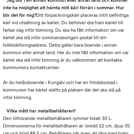
Jag bor i en annan kommun eller annat land och kommer
inte ha möjlighet att hämta mitt kärl förrän i sommar. Hur
blir det för mig?
Ditt förpackningskärl placeras intill befintliga
kärl vid utsättning av kärlet. Du behöver dra fram kärlet till
farbar väg inför tömning. Du ska ha fått information om var
kärlet ska stå inför sommarsäsongen postat till din
folkbokföringsadress. Detta gäller bara boende i annan
kommun eller annat land. Har du inte fått information om var
kärlet ska stå inför tömning är du välkommen att kontakta
kommunens kontaktcenter.
Är du helårsboende i Kungälv och har en fritidsbostad i
kommunen har kärlet ställts på platsen där det ska stå på
inför tömning.
Vilka mått har metallbehållaren?
Den tillhörande metallbehållaren rymmer totalt 30 L.
Dimensionerna för metallbehållaren är: bredd 32 cm, djup 35
cm och höjd 48,5 cm. Behållaren går även att låsa med hjälp