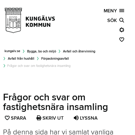
MENY
SÖK
kungalv.se
Bygga, bo och miljö
Avfall och återvinning
Avfall från hushåll
Förpackningsavfall
Frågor och svar om fastighetsnära insamling
Frågor och svar om
fastighetsnära insamling
SPARA
SPARA
SKRIV UT
LYSSNA
SIDAN
På denna sida har vi samlat vanliga
SOM