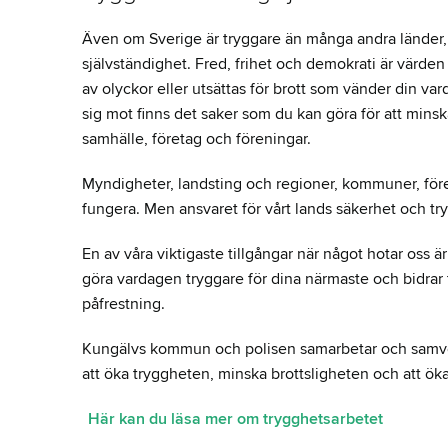
Även om Sverige är tryggare än många andra länder, 
självständighet. Fred, frihet och demokrati är värde
av olyckor eller utsättas för brott som vänder din va
sig mot finns det saker som du kan göra för att minsk
samhälle, företag och föreningar.
Myndigheter, landsting och regioner, kommuner, föret
fungera. Men ansvaret för vårt lands säkerhet och tr
En av våra viktigaste tillgångar när något hotar oss ä
göra vardagen tryggare för dina närmaste och bidrar t
påfrestning.
Kungälvs kommun och polisen samarbetar och samverk
att öka tryggheten, minska brottsligheten och att öka
Här kan du läsa mer om trygghetsarbetet