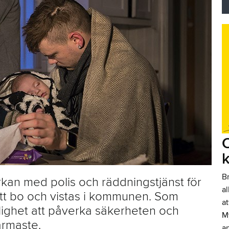
O
B
an med polis och räddningstjänst för
al
 att bo och vistas i kommunen. Som
at
ighet att påverka säkerheten och
My
ärmaste.
an