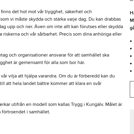
finns det hot mot vår trygghet, säkerhet och
H
n som vi måste skydda och stärka varje dag. Du kan drabbas
My
rdag upp och ner. Även om inte allt kan förutses eller skydda
gå
a riskerna och vår sårbarhet. Precis som dina anhöriga eller
ag och organisationer ansvarar för att samhället ska
ygghet är gemensamt för alla som bor här.
r vår vilja att hjälpa varandra. Om du är förberedd kan du
ill att hela landet bättre kommer att klara en svår
ar utifrån en modell som kallas Trygg i Kungälv. Målet är
 förtroendet i samhället.