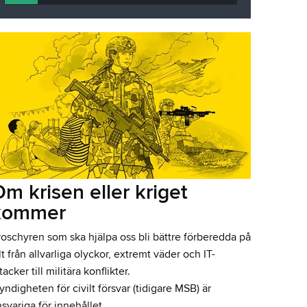
m krisen eller kriget
kommer
roschyren som ska hjälpa oss bli bättre förberedda på
lt från allvarliga olyckor, extremt väder och IT-
tacker till militära konflikter.
ndigheten för civilt försvar (tidigare MSB) är
svariga för innehållet.