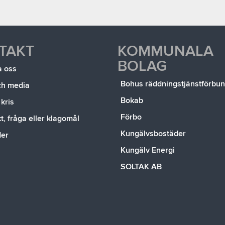
TAKT
KOMMUNALA
BOLAG
a oss
Bohus räddningstjänstförbu
ch media
Bokab
 kris
Förbo
, fråga eller klagomål
Kungälvsbostäder
der
Kungälv Energi
SOLTAK AB