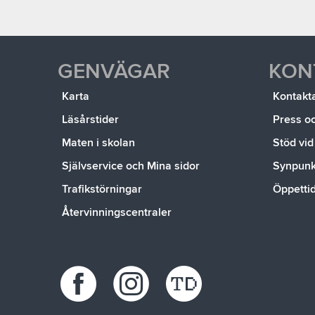
GENVÄGAR
KON
Karta
Kontakt
Läsårstider
Press o
Maten i skolan
Stöd vid
Självservice och Mina sidor
Synpunkt
Trafikstörningar
Öppetti
Återvinningscentraler