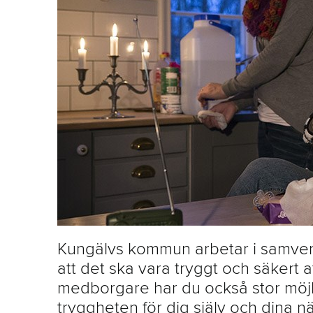
Kungälvs kommun arbetar i samverk
att det ska vara tryggt och säkert
medborgare har du också stor möjl
tryggheten för dig själv och dina n