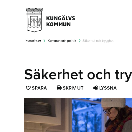
kungalv.se
Kommun och politik
Säkerhet och trygghet
Säkerhet och tr
SPARA
SPARA
SKRIV UT
LYSSNA
SIDAN
SOM
FAVORIT