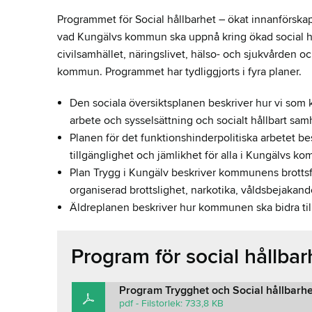
Programmet för Social hållbarhet – ökat innanförskap
vad Kungälvs kommun ska uppnå kring ökad social hå
civilsamhället, näringslivet, hälso- och sjukvården o
kommun. Programmet har tydliggjorts i fyra planer.
Den sociala översiktsplanen beskriver hur vi som
arbete och sysselsättning och socialt hållbart sa
Planen för det funktionshinderpolitiska arbetet bes
tillgänglighet och jämlikhet för alla i Kungälvs k
Plan Trygg i Kungälv beskriver kommunens brotts
organiserad brottslighet, narkotika, våldsbejakan
Äldreplanen beskriver hur kommunen ska bidra till
Program för social hållbar
Program Trygghet och Social hållbar
pdf - Filstorlek: 733,8 KB