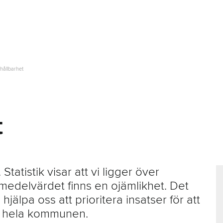
 hållbarhet
t
tistik visar att vi ligger över
medelvärdet finns en ojämlikhet. Det
älpa oss att prioritera insatser för att
 i hela kommunen.