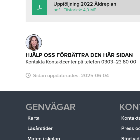
Uppföljning 2022 Äldreplan
pdf - Filstorlek: 4,3 MB
HJÄLP OSS FÖRBÄTTRA DEN HÄR SIDAN
Kontakta Kontaktcenter på telefon 0303–23 80 00
Sidan uppdaterades:
2025-06-04
GENVÄGAR
KON
Karta
Kontakt
Läsårstider
Press o
Maten i skolan
Stöd vid