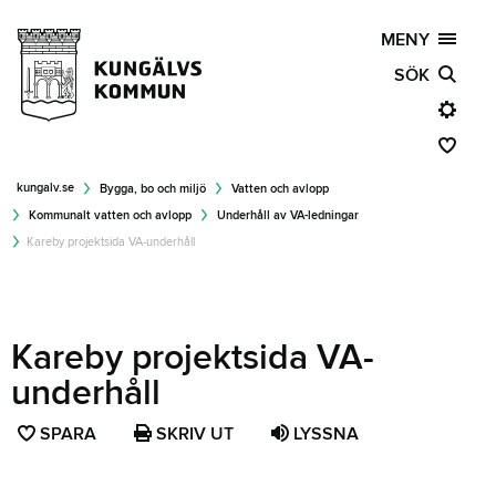
MENY
SÖK
kungalv.se
Bygga, bo och miljö
Vatten och avlopp
Kommunalt vatten och avlopp
Underhåll av VA-ledningar
Kareby projektsida VA-underhåll
Kareby projektsida VA-
underhåll
SPARA
SPARA
SKRIV UT
LYSSNA
SIDAN
SOM