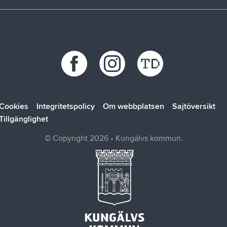
Stöd vid kris
Bohus räddningstjänstförbund
Återvinningscentraler
Synpunkt, fråga eller klagomål
Bokab
Öppettider
Förbo
Kungälvsbostäder
Kungälv Energi
SOLTAK AB
Cookies
Integritetspolicy
Om webbplatsen
Sajtöversikt
Tillgänglighet
© Copyright 2026 • Kungälvs kommun.