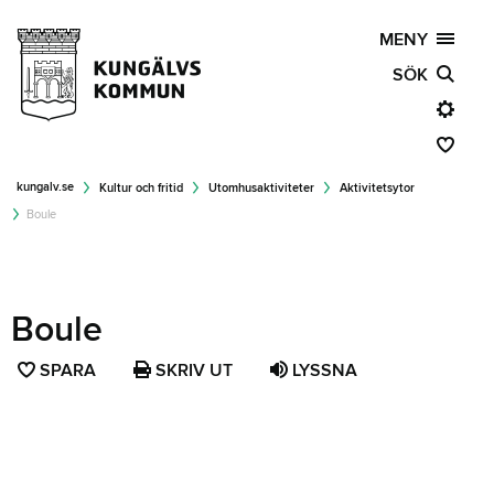
MENY
SÖK
kungalv.se
Kultur och fritid
Utomhusaktiviteter
Aktivitetsytor
Boule
Boule
SPARA
SPARA
SKRIV UT
LYSSNA
SIDAN
SOM
FAVORIT