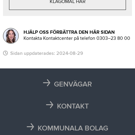
KLAGOMÅL HÄR
HJÄLP OSS FÖRBÄTTRA DEN HÄR SIDAN
Kontakta Kontaktcenter på telefon 0303–23 80 00
Sidan uppdaterades:
2024-08-29
GENVÄGAR
Karta
Läsårstider
KONTAKT
Maten i skolan
Kontakta oss
Självservice och Mina sidor
Press och media
KOMMUNALA BOLAG
Trafikstörningar