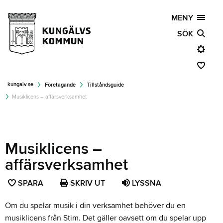
MENY
SÖK
kungalv.se
Företagande
Tillståndsguide
Musiklicens – affärsverksamhet
Musiklicens –
affärsverksamhet
SPARA
SPARA
SKRIV UT
LYSSNA
SIDAN
Om du spelar musik i din verksamhet behöver du en
SOM
musiklicens från Stim. Det gäller oavsett om du spelar upp
FAVORIT