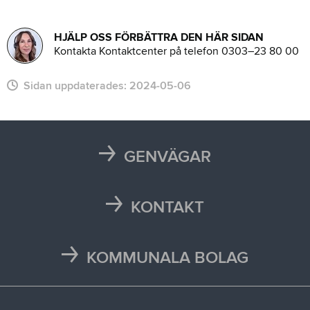
HJÄLP OSS FÖRBÄTTRA DEN HÄR SIDAN
Kontakta Kontaktcenter på telefon 0303–23 80 00
Sidan uppdaterades:
2024-05-06
GENVÄGAR
Karta
Läsårstider
KONTAKT
Maten i skolan
Kontakta oss
Självservice och Mina sidor
Press och media
KOMMUNALA BOLAG
Trafikstörningar
Stöd vid kris
Bohus räddningstjänstförbund
Återvinningscentraler
Synpunkt, fråga eller klagomål
Bokab