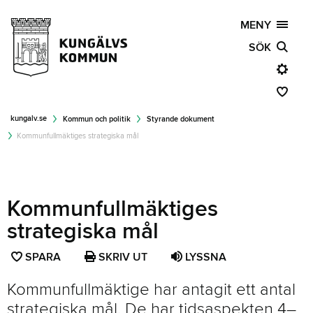
MENY
SÖK
kungalv.se
Kommun och politik
Styrande dokument
Kommunfullmäktiges strategiska mål
Kommunfullmäktiges
strategiska mål
SPARA
SPARA
SKRIV UT
LYSSNA
SIDAN
Kommunfullmäktige har antagit ett antal
SOM
strategiska mål. De har tidsaspekten 4–
FAVORIT