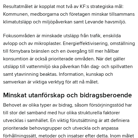
Resultatmålet är kopplat mot två av KF:s strategiska mål:
Kommunen, medborgarna och företagen minskar tillsammans
klimatutsläpp och miljöpåverkan samt Levande havsmiljö.
Fokusområden är minskade utsläpp från trafik, enskilda
avlopp och av mikroplaster. Energieffektivisering, omställning
till förnybara bränslen och en övergång till mer hållbar
konsumtion är också prioriterade områden. När det gäller
utsläpp till vattenmiljö ska påverkan från dag- och spillvatten
samt ytavrinning beaktas. Information, kunskap och
samverkan är viktiga verktyg för att nå målet.
Minskat utanförskap och bidragsberoende
Behovet av olika typer av bidrag, såsom försörjningsstöd har
till stor del samband med hur olika strukturella faktorer
utvecklas i samhället. En viktig förutsättning är att definiera
prioriterade behovsgrupper och utveckla och anpassa
förhållningssätt, metoder och insatser efter detta. Inom målet