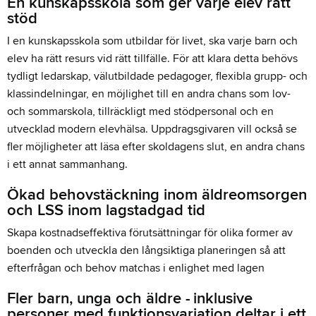
En kunskapsskola som ger varje elev rätt
stöd
I en kunskapsskola som utbildar för livet, ska varje barn och
elev ha rätt resurs vid rätt tillfälle. För att klara detta behövs
tydligt ledarskap, välutbildade pedagoger, flexibla grupp- och
klassindelningar, en möjlighet till en andra chans som lov-
och sommarskola, tillräckligt med stödpersonal och en
utvecklad modern elevhälsa. Uppdragsgivaren vill också se
fler möjligheter att läsa efter skoldagens slut, en andra chans
i ett annat sammanhang.
Ökad behovstäckning inom äldreomsorgen
och LSS inom lagstadgad tid
Skapa kostnadseffektiva förutsättningar för olika former av
boenden och utveckla den långsiktiga planeringen så att
efterfrågan och behov matchas i enlighet med lagen
Fler barn, unga och äldre - inklusive
personer med funktionsvariation deltar i ett