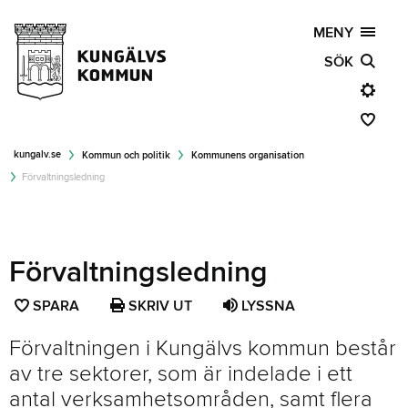
MENY
SÖK
kungalv.se
Kommun och politik
Kommunens organisation
Förvaltningsledning
Förvaltningsledning
SPARA
SPARA
SKRIV UT
LYSSNA
SIDAN
Förvaltningen i Kungälvs kommun består
SOM
av tre sektorer, som är indelade i ett
FAVORIT
antal verksamhetsområden, samt flera