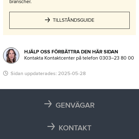
branscher.
TILLSTÅNDSGUIDE
HJÄLP OSS FÖRBÄTTRA DEN HÄR SIDAN
Kontakta Kontaktcenter på telefon 0303–23 80 00
Sidan uppdaterades:
2025-05-28
GENVÄGAR
Karta
Läsårstider
KONTAKT
Maten i skolan
Kontakta oss