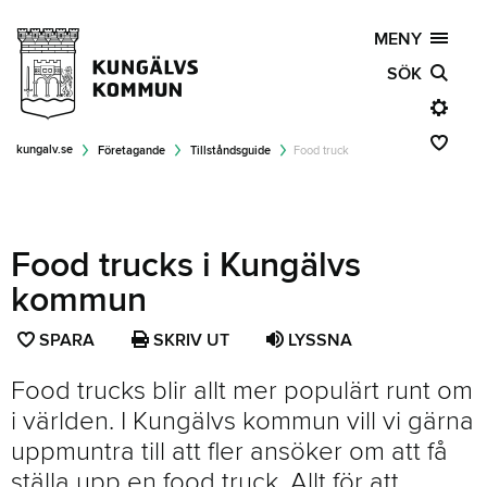
MENY
SÖK
kungalv.se
Företagande
Tillståndsguide
Food truck
Food trucks i Kungälvs
kommun
SPARA
SPARA
SKRIV UT
LYSSNA
SIDAN
Food trucks blir allt mer populärt runt om
SOM
i världen. I Kungälvs kommun vill vi gärna
FAVORIT
uppmuntra till att fler ansöker om att få
ställa upp en food truck. Allt för att