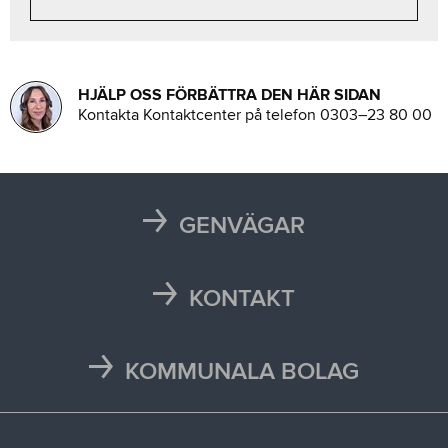
HJÄLP OSS FÖRBÄTTRA DEN HÄR SIDAN
Kontakta Kontaktcenter på telefon 0303–23 80 00
GENVÄGAR
Karta
Läsårstider
KONTAKT
Maten i skolan
Kontakta oss
Självservice och Mina sidor
Press och media
KOMMUNALA BOLAG
Trafikstörningar
Stöd vid kris
Bohus räddningstjänstförbund
Återvinningscentraler
Synpunkt, fråga eller klagomål
Bokab