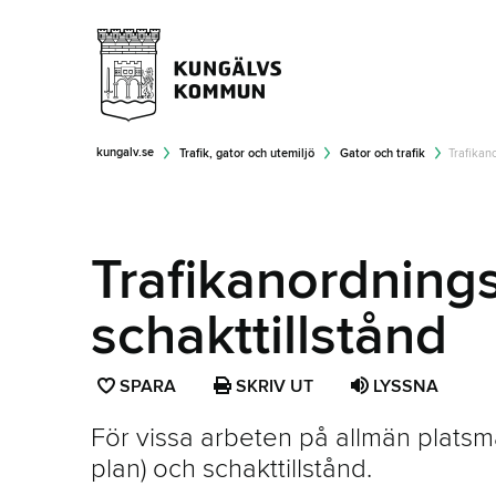
kungalv.se
Trafik, gator och utemiljö
Gator och trafik
Trafikano
Trafikanordning
schakttillstånd
SPARA
SPARA
SKRIV UT
LYSSNA
SIDAN
För vissa arbeten på allmän platsm
SOM
plan) och schakttillstånd.
FAVORIT