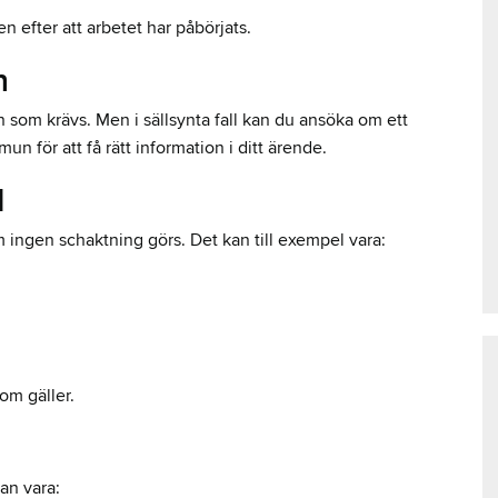
 efter att arbetet har påbörjats.
n
an som krävs. Men i sällsynta fall kan du ansöka om ett
n för att få rätt information i ditt ärende.
d
 ingen schaktning görs. Det kan till exempel vara:
m gäller.
an vara: