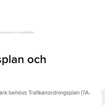
rdningsplan och schakttillstånd
splan och
ark behövs Trafikanordningsplan (TA-