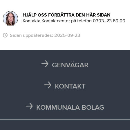
HJÄLP OSS FÖRBÄTTRA DEN HÄR SIDAN
Kontakta Kontaktcenter på telefon 0303–23 80 00
Sidan uppdaterades:
2025-09-23
GENVÄGAR
Karta
Läsårstider
KONTAKT
Maten i skolan
Kontakta oss
Självservice och Mina sidor
Press och media
KOMMUNALA BOLAG
Trafikstörningar
Stöd vid kris
Bohus räddningstjänstförbund
Återvinningscentraler
Synpunkt, fråga eller klagomål
Bokab