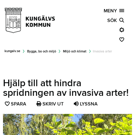
MENY
SÖK
kungalv.se
Bygga, bo och miljö
Miljö och klimat
Invasiva arter
Hjälp till att hindra
spridningen av invasiva arter!
SPARA
SPARA
SKRIV UT
LYSSNA
SIDAN
SOM
FAVORIT