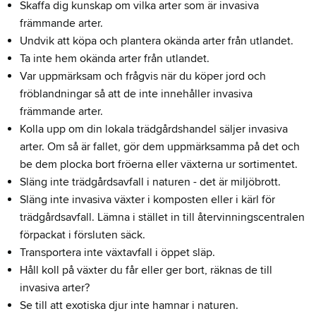
Skaffa dig kunskap om vilka arter som är invasiva
främmande arter.
Undvik att köpa och plantera okända arter från utlandet.
Ta inte hem okända arter från utlandet.
Var uppmärksam och frågvis när du köper jord och
fröblandningar så att de inte innehåller invasiva
främmande arter.
Kolla upp om din lokala trädgårdshandel säljer invasiva
arter. Om så är fallet, gör dem uppmärksamma på det och
be dem plocka bort fröerna eller växterna ur sortimentet.
Släng inte trädgårdsavfall i naturen - det är miljöbrott.
Släng inte invasiva växter i komposten eller i kärl för
trädgårdsavfall. Lämna i stället in till återvinningscentralen
förpackat i försluten säck.
Transportera inte växtavfall i öppet släp.
Håll koll på växter du får eller ger bort, räknas de till
invasiva arter?
Se till att exotiska djur inte hamnar i naturen.