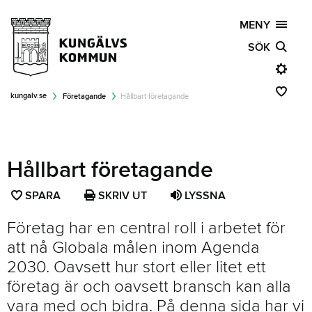
MENY
SÖK
kungalv.se
Företagande
Hållbart företagande
Hållbart företagande
SPARA
SPARA
SKRIV UT
LYSSNA
SIDAN
Företag har en central roll i arbetet för
SOM
att nå Globala målen inom Agenda
FAVORIT
2030. Oavsett hur stort eller litet ett
företag är och oavsett bransch kan alla
vara med och bidra. På denna sida har vi