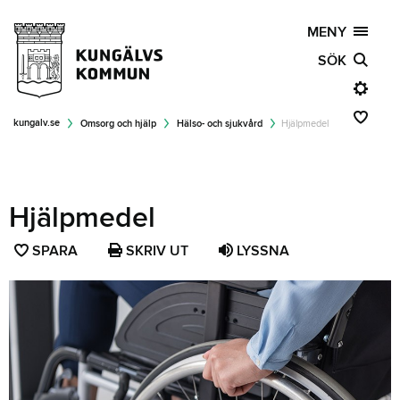
MENY
SÖK
kungalv.se
Omsorg och hjälp
Hälso- och sjukvård
Hjälpmedel
Hjälpmedel
SPARA
SPARA
SKRIV UT
LYSSNA
SIDAN
SOM
FAVORIT