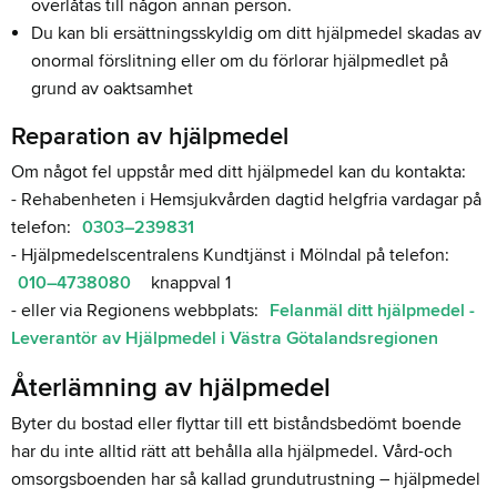
överlåtas till någon annan person.
Du kan bli ersättningsskyldig om ditt hjälpmedel skadas av
onormal förslitning eller om du förlorar hjälpmedlet på
grund av oaktsamhet
Reparation av hjälpmedel
Om något fel uppstår med ditt hjälpmedel kan du kontakta:
- Rehabenheten i Hemsjukvården dagtid helgfria vardagar på
telefon:
0303–239831
- Hjälpmedelscentralens Kundtjänst i Mölndal på telefon:
010–4738080
knappval 1
- eller via Regionens webbplats:
Felanmäl ditt hjälpmedel -
Leverantör av Hjälpmedel i Västra Götalandsregionen
Återlämning av hjälpmedel
Byter du bostad eller flyttar till ett biståndsbedömt boende
har du inte alltid rätt att behålla alla hjälpmedel. Vård-och
omsorgsboenden har så kallad grundutrustning – hjälpmedel